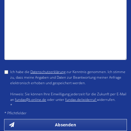
Ich habe die
Datenschutzerklärung
zur Kenntnis genommen. Ich stimme
zu, dass meine Angaben und Daten zur Beantwortung meiner Anfrage
elektronisch erhoben und gespeichert werden.
Hinweis: Sie können Ihre Einwilligung jederzeit für die Zukunft per E-Mail
an
fundax@t-online.de
oder unter
fundax.de/widerruf
widerrufen.
*
* Pflichtfelder
Absenden