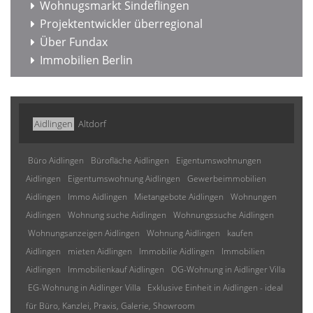
Wohnugsmarkt Sindeflingen
Projektentwickler überregional
Über Fundax
Immobilien Berlin
Aidlingen
Altdorf
Büro Aidlingen
Bürofläche Aidlingen
Eigentumswohnungen
Aidlingen
Eigentumswohnung Aidlingen
Gewerbeimmobilien
Aidlingen
Immo Aidlingen
Mietangebote Aidlingen
Wohnungen
Aidlingen
Wohnung suche Aidlingen
Wohnungssuche Aidlingen
Wohnungsanzeigen Aidlingen
Wohnung Aidlingen
kaufen
Aidlingen
mieten Aidlingen
Immobilie Aidlingen
Immobilien
Aidlingen
Immobilienkauf Aidlingen
OG-Wohnung in Aidlinger Villa
EG-Wohnung in Aidlinger Villa
Exklusive Einheit in Aidlingen - ideal
für Büro, Kanzlei, Praxis, Galerie, Showroom