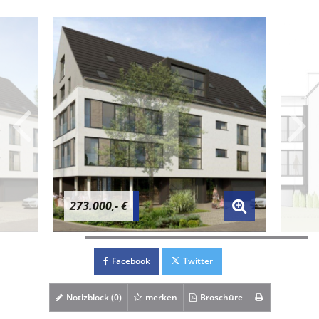
273.000,- €
Facebook
Twitter
Notizblock (
0
)
merken
Broschüre